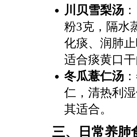
川贝雪梨汤
：
粉3克，隔水
化痰、润肺止
适合痰黄口干
冬瓜薏仁汤
：
仁，清热利湿
其适合。
三、日常养肺