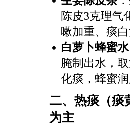
生姜陈皮茶
：
陈皮3克理气
嗽加重、痰白
白萝卜蜂蜜水
腌制出水，取
化痰，蜂蜜润
二、热痰（痰
为主