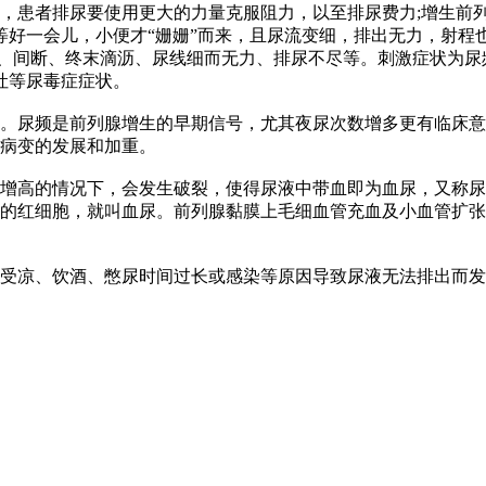
患者排尿要使用更大的力量克服阻力，以至排尿费力;增生前列
等好一会儿，小便才“姗姗”而来，且尿流变细，排出无力，射程
躇、间断、终末滴沥、尿线细而无力、排尿不尽等。刺激症状为尿
吐等尿毒症症状。
尿频是前列腺增生的早期信号，尤其夜尿次数增多更有临床意义
了病变的发展和加重。
高的情况下，会发生破裂，使得尿液中带血即为血尿，又称尿
上的红细胞，就叫血尿。前列腺黏膜上毛细血管充血及小血管扩
受凉、饮酒、憋尿时间过长或感染等原因导致尿液无法排出而发