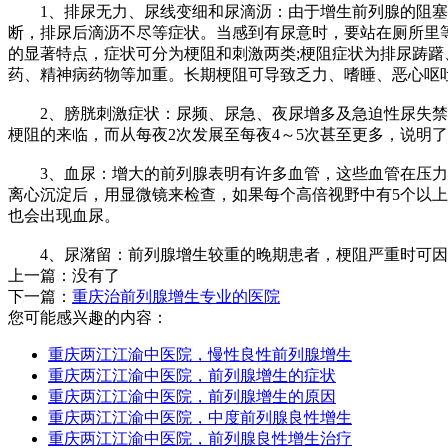
1、排尿无力、尿线变细和尿滴沥：由于增生前列腺的阻塞，
断，排尿后滴沥不尽等症状。当感到有尿意时，要站在厕所里
的显著特点，症状可分为梗阻和刺激两类;梗阻症状为排尿踌
药、精神病药物等加重。长期梗阻可导致乏力、嗜睡、恶心呕
2、膀胱刺激症状：尿频、尿急、夜尿增多及急迫性尿失禁。
梗阻的来临，而从每夜2次发展至每夜4～5次甚至更多，说明
3、血尿：增大的前列腺表明有许多血管，这些血管在压力增
离心沉淀后，用显微镜来检查，如果每个高倍视野中有5个以
也会出现血尿。
4、尿潴留：前列腺增生较重的晚期患者，梗阻严重时可因
上一篇：没有了
下一篇：
重庆治前列腺增生专业的医院
您可能感兴趣的内容：
重庆两江江渝中医院，慢性良性前列腺增生
重庆两江江渝中医院，前列腺增生的症状
重庆两江江渝中医院，前列腺增生的原因
重庆两江江渝中医院，中度前列腺良性增生
重庆两江江渝中医院，前列腺良性增生治疗