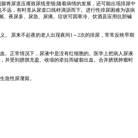
腺将尿道压瘪致尿线变细;随着病情的发展，还可能出现排尿中
也不远，有时竟从尿道口线样滴沥而下。进行性排尿困难为该病
频、夜尿多、尿急、尿痛。症状可因寒冷、饮酒及应用抗胆碱
。 原来不起夜的老人出现夜间1～2次的排尿，常常反映早期
血。正常情况下，尿液中是没有红细胞的。医学上把病人尿液
张，并受到膀胱充盈、收缩的牵拉而破裂出血。合并膀胱肿瘤时
生急性尿潴留。