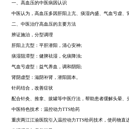
一、高血压的中医病因认识
中医认为，高血压多因肝阳上亢、痰湿内盛、气血亏虚、肾精
二、中医治疗高血压的主要方法
辨证施治，分型调理
肝阳上亢型：平肝潜阳，清心安神;
痰湿阻滞型：健脾祛湿，化痰降浊;
气血亏虚型：益气养血，调和阴阳;
肾阴虚型：滋阴补肾，潜阳固本。
针药结合，改善症状
配合针灸、推拿、拔罐等中医疗法，帮助患者缓解头晕、头
中医特色技术：温控动力TTS给药
重庆两江江渝医院引入温控动力TTS给药技术，使药物直达