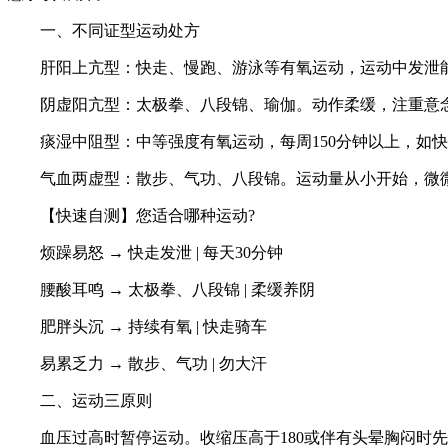
一、不同证型运动处方
肝阳上亢型：快走、慢跑、游泳等有氧运动，运动中发泄能
阴虚阳亢型：太极拳、八段锦、瑜伽。动作柔缓，注重意念
痰湿中阻型：中等强度有氧运动，每周150分钟以上，如快
气血两虚型：散步、气功、八段锦。运动量从小开始，微微
【快速自测】您适合哪种运动?
烦躁易怒 → 快走发泄 | 每天30分钟
腰酸耳鸣 → 太极拳、八段锦 | 柔缓养阴
肥胖头沉 → 持续有氧 | 快走骑车
易累乏力 → 散步、气功 | 勿大汗
二、运动三原则
血压过高时暂停运动。收缩压高于180或伴有头晕胸闷时先