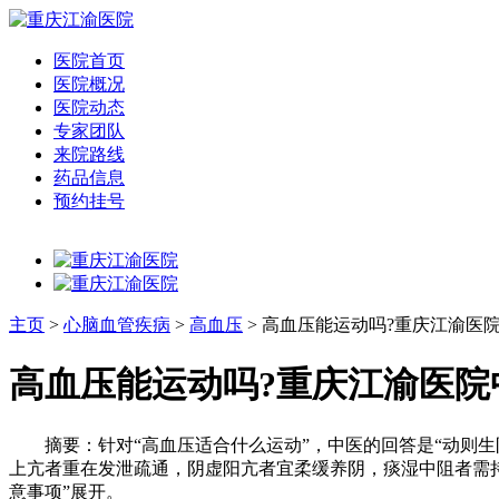
医院首页
医院概况
医院动态
专家团队
来院路线
药品信息
预约挂号
主页
>
心脑血管疾病
>
高血压
> 高血压能运动吗?重庆江渝医
高血压能运动吗?重庆江渝医院
摘要：针对“高血压适合什么运动”，中医的回答是“动则生
上亢者重在发泄疏通，阴虚阳亢者宜柔缓养阴，痰湿中阻者需
意事项”展开。