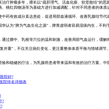
疗肿瘤多年，擅长以“疏肝理气、活血化瘀、软坚散结”的思
汤、桃红四物汤等为基础方进行加减调配，针对不同患者的体质
中药有效成分直达患处，促进局部血液循环、改善乳腺结节代谢
认为“脾为气血生化之源”，脾胃虚弱者容易湿痰内生，不利
通过膻中、乳根等穴位的温和刺激，改善局部气血运行，缓解
并重”，不仅关注病灶变化，更注重整体体质平衡与情绪调节
验和稳健的疗法，为乳腺癌患者带来温和有效的治疗方案。中医
医院好?
医院排名详细表
荐
疗?
?