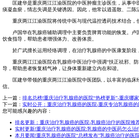
匡建华是重庆两江江渝医院的中医肿瘤主诊医生，从事中医治
痰凝血瘀，情志失调是关键诱因。因此，他常以逍遥散、二陈
重庆两江江渝医院将传统中医与现代温控透药技术结合，使
卢国华在乳腺癌辅助调理中主要负责脾胃功能的恢复。卢国华
饮食指导，帮助患者增强体力、改善体质。
於广武擅长运用经络调理，在治疗乳腺癌的中医康复阶段，
重庆两江江渝医院在乳腺癌中医治疗中强调“扶正祛邪、防复
导，帮助患者恢复精气神，让身体重新建立内在和谐。
匡建华带领的重庆两江江渝医院中医团队，以丰富的临床经
信。
上一篇：
排名总榜!重庆治疗乳腺癌的医院“热榜更新”-重庆哪家
下一篇：
实时公开：重庆治疗乳腺癌的医院-重庆专治乳腺癌的
您可能感兴趣的内容：
排名更新：重庆治疗乳腺癌的医院-乳腺癌治疗的医院推
实时更新!重庆治疗乳腺癌的医院:乳腺癌的中医药怎么治
本月要闻!重庆乳腺癌的医院“总榜发布”乳腺癌治疗的医院